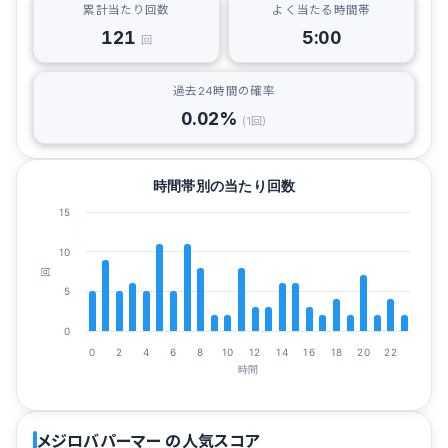
累計当たり回数
よく当たる時間帯
121
5:00
回
過去24時間の確率
0.02%
(1回)
時間帯別の当たり回数
15
10
回
5
0
0
2
4
6
8
10
12
14
16
18
20
22
時間
メジロバパーマー の人気スコア