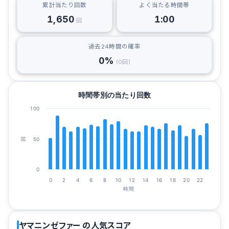
累計当たり回数
よく当たる時間帯
1,650
1:00
回
過去24時間の確率
0%
(0回)
時間帯別の当たり回数
100
50
回
0
0
2
4
6
8
10
12
14
16
18
20
22
時間
ヤマニンゼファー の人気スコア