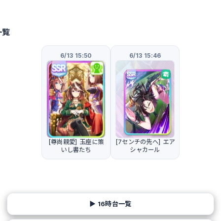
一覧
6/13 15:50
6/13 15:46
[尊尚親愛] 玉座に策
[7センチの先へ] エア
いし書たち
シャカール
▶ 16時台一覧